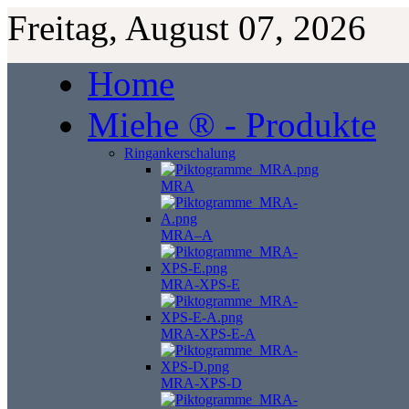
Freitag, August 07, 2026
Home
Miehe ® - Produkte
Ringankerschalung
MRA
MRA–A
MRA-XPS-E
MRA-XPS-E-A
MRA-XPS-D