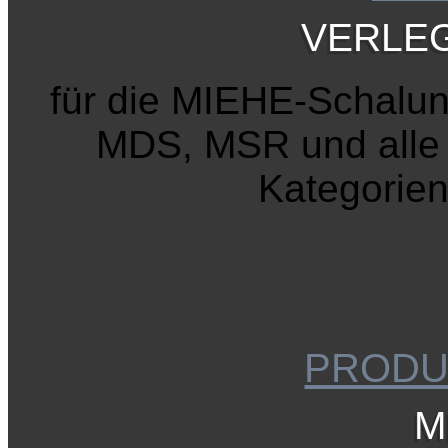
VERLE
für die MIEHE-Schal
MDS, MSR und alle 
Kategorien 
PRODU
M