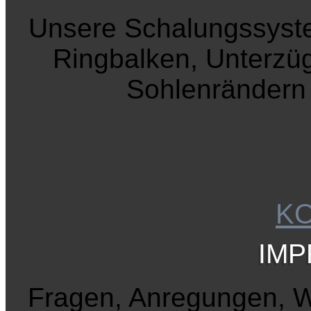
Unsere Schalungssyste
Ringbalken, Unterzü
Sohlenrändern h
K
IM
Fragen, Anregungen, 