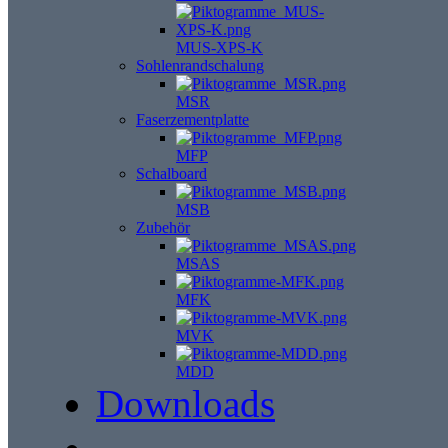
MUS-XPS-K
Sohlenrandschalung
MSR
Faserzementplatte
MFP
Schalboard
MSB
Zubehör
MSAS
MFK
MVK
MDD
Downloads