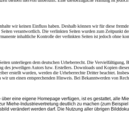
en bleiben hiervon unberührt. Eine diesbezügliche Haftung ist jedoch 
 Inhalte wir keinen Einfluss haben. Deshalb können wir für diese frem
 der Seiten verantwortlich. Die verlinkten Seiten wurden zum Zeitpunkt 
manente inhaltliche Kontrolle der verlinkten Seiten ist jedoch ohne ko
n Seiten unterliegen dem deutschen Urheberrecht. Die Vervielfältigung,
g des jeweiligen Autors bzw. Erstellers. Downloads und Kopien dieser 
eiber erstellt wurden, werden die Urheberrechte Dritter beachtet. Insbe
en wir um einen entsprechenden Hinweis. Bei Bekanntwerden von Recht
 über eine eigene Homepage verfügen, ist es gestattet, alle Mi
 zur Miehe-Industrievertretung deutlich zu machen (zum Beispiel
sbild verändert werden darf.
Die Nutzung aller übrigen Bilddoku