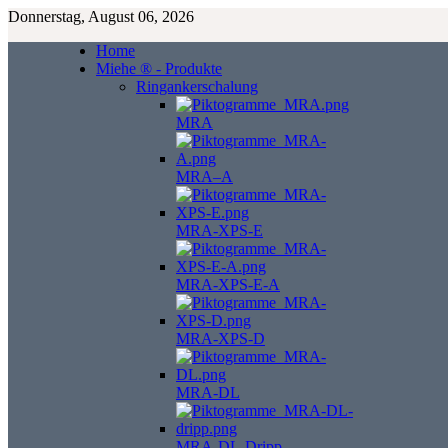
Donnerstag, August 06, 2026
Home
Miehe ® - Produkte
Ringankerschalung
MRA
MRA–A
MRA-XPS-E
MRA-XPS-E-A
MRA-XPS-D
MRA-DL
MRA-DL-Dripp