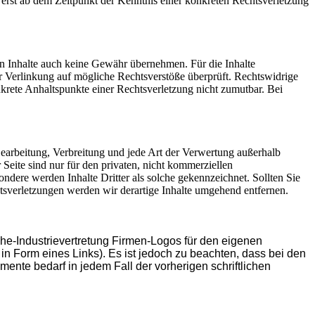
erst ab dem Zeitpunkt der Kenntnis einer konkreten Rechtsverletzung
den Inhalte auch keine Gewähr übernehmen. Für die Inhalte
der Verlinkung auf mögliche Rechtsverstöße überprüft. Rechtswidrige
nkrete Anhaltspunkte einer Rechtsverletzung nicht zumutbar. Bei
 Bearbeitung, Verbreitung und jede Art der Verwertung außerhalb
Seite sind nur für den privaten, nicht kommerziellen
sondere werden Inhalte Dritter als solche gekennzeichnet. Sollten Sie
sverletzungen werden wir derartige Inhalte umgehend entfernen.
ehe-Industrievertretung Firmen-Logos für den eigenen
 in Form eines Links). Es ist jedoch zu beachten, dass bei den
mente bedarf in jedem Fall der vorherigen schriftlichen