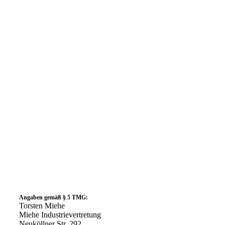
Angaben gemäß § 5 TMG:
Torsten Miehe
Miehe Industrievertretung
Neuköllner Str. 292