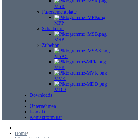
MSR
Faserzementplatte
MFP
Schalboard
MSB
Zubehör
MSAS
MFK
MVK
MDD
Downloads
Unternehmen
Kontakt
Kontaktformular
Home
/