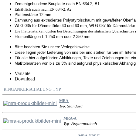
Zementgebundene Bauplatte nach EN 634-2, B1
Erhältlich auch nach EN 634-2, A2
Plattenstärke 12 mm
Dämmung aus extrudiertes Polystyrolschaum mit gewaffelter
Oberflä
WLG 035 für Dämmstärke 40 und 60 mm;
WLG 037 für Dämmstärke
Die Plattenstärken dürfen bei Berechnungen des statischen Querschnittes 
Elementlängen L 1.250 mm oder 2.350 mm
Bitte beachten Sie unsere Verlegehinweise.
Diese liegen jeder Lieferung von uns bei und stehen für Sie im Inter
Für alle hier aufgeführten Abbildungen, Texte und Zeichnungen ist 
Maßtoleranzen von bis zu 3% sind aufgrund physikalischer Abhängig
Variante
Download
RINGANKERSCHALUNG TYP
MRA
Typ: Standard
MRA-A
Typ:
Asymmetrisch
MRA-XPS-E