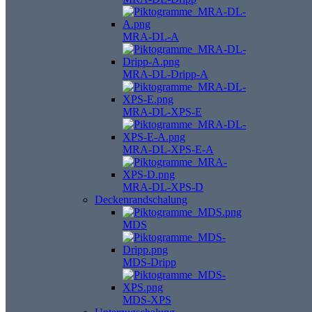
MRA-DL-A
MRA-DL-Dripp-A
MRA-DL-XPS-E
MRA-DL-XPS-E-A
MRA-DL-XPS-D
Deckenrandschalung
MDS
MDS-Dripp
MDS-XPS