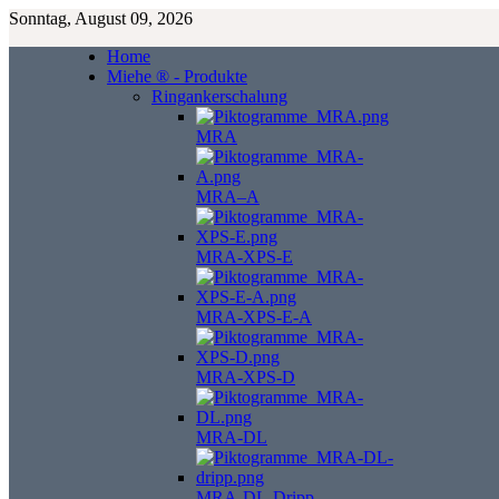
Sonntag, August 09, 2026
Home
Miehe ® - Produkte
Ringankerschalung
MRA
MRA–A
MRA-XPS-E
MRA-XPS-E-A
MRA-XPS-D
MRA-DL
MRA-DL-Dripp