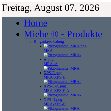
Freitag, August 07, 2026
Home
Miehe ® - Produkte
Ringankerschalung
MRA
MRA–A
MRA-XPS-E
MRA-XPS-E-A
MRA-XPS-D