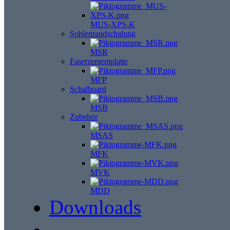
MUS-XPS-K
Sohlenrandschalung
MSR
Faserzementplatte
MFP
Schalboard
MSB
Zubehör
MSAS
MFK
MVK
MDD
Downloads